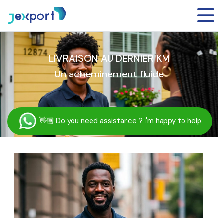
LIVRAISON AU DERNIER KM
Un acheminement fluide
👋🏾
Do you need assistance ? I'm happy to help