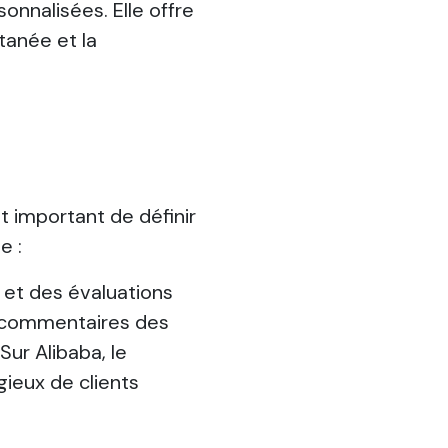
nnalisées. Elle offre
tanée et la
t important de définir
e :
n et des évaluations
es commentaires des
ur Alibaba, le
ieux de clients