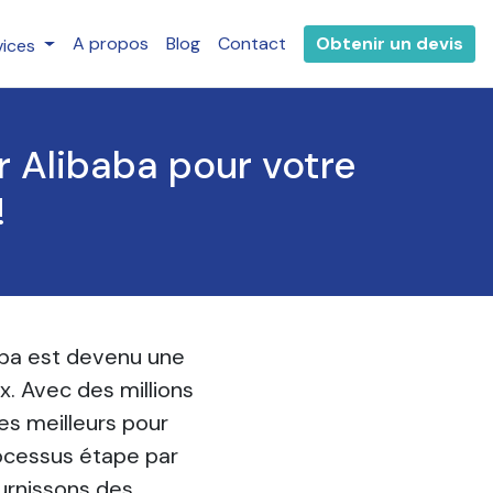
A propos
Blog
Contact
Obtenir un devis
vices
r Alibaba pour votre
!
aba est devenu une
x. Avec des millions
les meilleurs pour
rocessus étape par
ournissons des