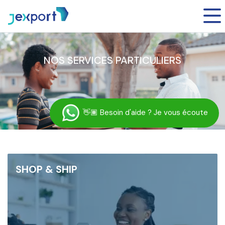
NOS SERVICES PARTICULIERS
👋🏾
Besoin d'aide ? Je vous écoute
SHOP & SHIP